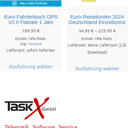
Euro-Fahrtenbuch GPS
Euro-Reisekosten 2024
V2.0 Flatrate 1 Jahr
Deutschland Einzellizenz
Preiss
199,95
€
34,95
€
–
229,95
€
34,95
Enthält 19% MwSt.
Enthält 19% MwSt.
bis
zzgl.
Versand
Lieferzeit: keine Lieferzeit (z.B.
229,9
Lieferzeit: sofort lieferbar
Download)
Dieses
Die
Ausführung wählen
Produkt
Ausführung wählen
Pro
weist
wei
mehrere
meh
Varianten
Var
auf.
auf.
Die
Die
Optionen
Opt
können
kön
auf
Telematik. Software. Service.
auf