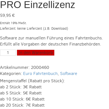
PRO Einzellizenz
59,95
€
Enthält 19% MwSt.
Lieferzeit: keine Lieferzeit (z.B. Download)
Software zur manuellen Führung eines Fahrtenbuchs.
Erfüllt alle Vorgaben der deutschen Finanzbehörden.
Euro-
In den Warenkorb
Fahrtenbuch
2024
Artikelnummer:
2000460
PRO
Kategorien:
Euro Fahrtenbuch
,
Software
Einzellizenz
Mengenstaffel (Rabatt pro Stück):
Menge
ab 2 Stück: 3€ Rabatt
ab 5 Stück: 5€ Rabatt
ab 10 Stück: 6€ Rabatt
ab 20 Stück: 7€ Rabatt