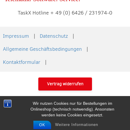
der
der
Produktseite
TaskX Hotline + 49 (0) 6426 / 231974-0
Pro
gewählt
gew
werden
wer
Impressum
Datenschutz
Allgemeine Geschäftsbedingungen
Kontaktformular
Vertrag widerrufen
Wir nutzen Cookies nur für Bestellungen im
Onlineshop (technisch notwendig). Ansonsten
werden keine Cookies eingesetzt.
Weitere Informationen
OK