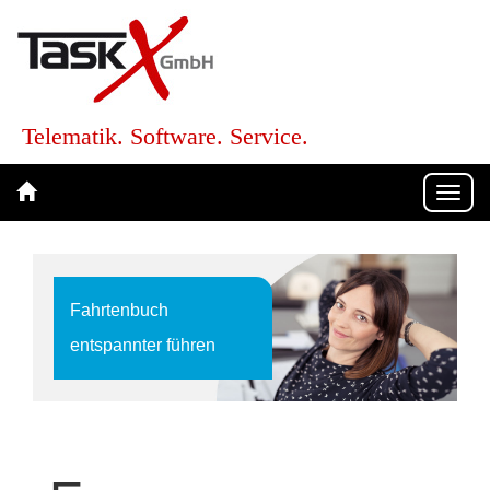
Telematik. Software. Service.
Togg
navi
Fahrtenbuch
entspannter führen