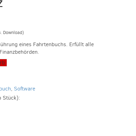
z
.B. Download)
ührung eines Fahrtenbuchs. Erfüllt alle
Finanzbehörden.
rb
0
nbuch
,
Software
o Stück):