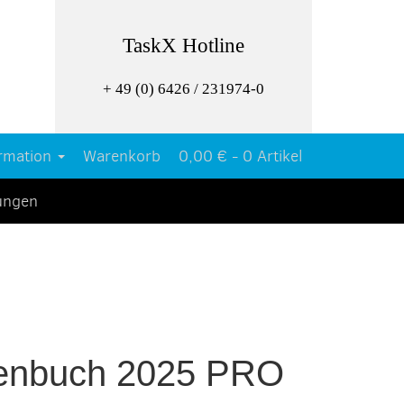
TaskX Hotline
+ 49 (0) 6426 / 231974-0
rmation
Warenkorb
0,00 € -
0 Artikel
tungen
tenbuch 2025 PRO