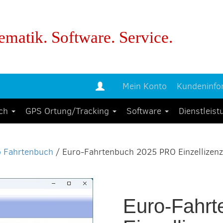
ematik. Software. Service.
Mein Konto
Kundeninfo
uch
GPS Ortung/Tracking
Software
Dienstleis
o Fahrtenbuch
/ Euro-Fahrtenbuch 2025 PRO Einzellizenz
Euro-Fahr