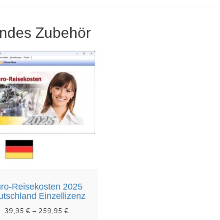
endes Zubehör
ro-Reisekosten 2025
tschland Einzellizenz
Preisspanne:
39,95
€
–
259,95
€