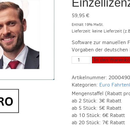
Einzellizen
59,95
€
Enthält 19% MwSt.
Lieferzeit: keine Lieferzeit (z
Software zur manuellen F
Vorgaben der deutschen 
Euro-
In den Warenko
Fahrtenbuch
2025
Artikelnummer:
200049
PRO
Kategorien:
Euro Fahrte
Einzellizenz
Mengenstaffel (Rabatt pr
Menge
ab 2 Stück: 3€ Rabatt
ab 5 Stück: 5€ Rabatt
ab 10 Stück: 6€ Rabatt
ab 20 Stück: 7€ Rabatt