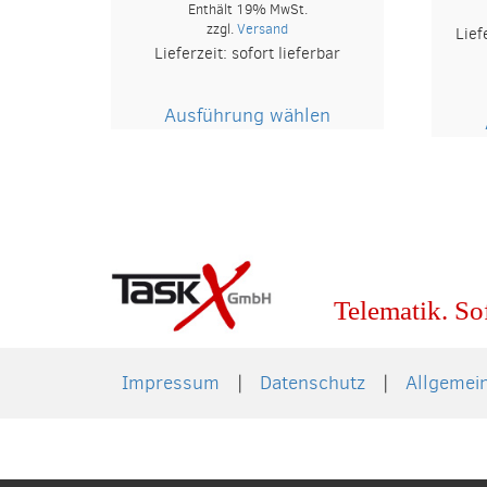
Enthält 19% MwSt.
zzgl.
Versand
Lief
Lieferzeit: sofort lieferbar
Dieses
Ausführung wählen
Produkt
weist
mehrere
Varianten
auf.
Die
Optionen
Telematik. So
können
auf
der
Impressum
Datenschutz
Allgemei
Produktseite
gewählt
werden