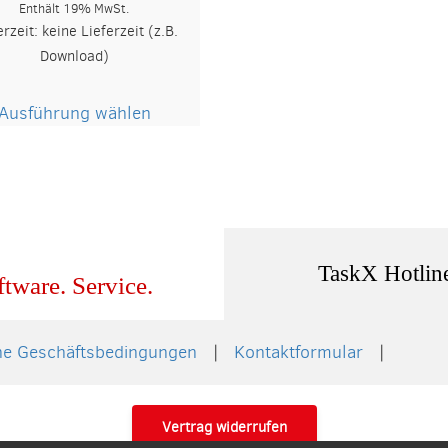
39,95 €
Enthält 19% MwSt.
bis
erzeit: keine Lieferzeit (z.B.
259,95 €
Download)
Dieses
Ausführung wählen
Produkt
weist
mehrere
Varianten
auf.
Die
Optionen
TaskX Hotlin
ftware. Service.
können
auf
der
ne Geschäftsbedingungen
Kontaktformular
Produktseite
gewählt
werden
Vertrag widerrufen