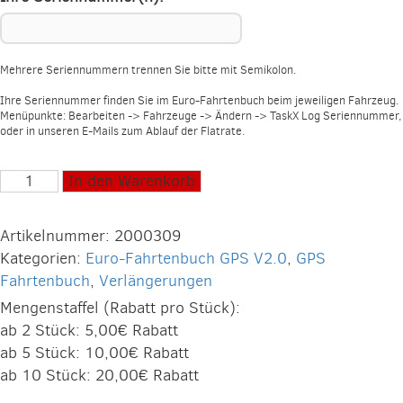
Mehrere Seriennummern trennen Sie bitte mit Semikolon.
Ihre Seriennummer finden Sie im Euro-Fahrtenbuch beim jeweiligen Fahrzeug.
Menüpunkte: Bearbeiten -> Fahrzeuge -> Ändern -> TaskX Log Seriennummer,
oder in unseren E-Mails zum Ablauf der Flatrate.
Euro-
In den Warenkorb
Fahrtenbuch
GPS
Artikelnummer:
2000309
V2.0
Kategorien:
Euro-Fahrtenbuch GPS V2.0
,
GPS
Verlängerung
Fahrtenbuch
,
Verlängerungen
2
Mengenstaffel (Rabatt pro Stück):
Jahre
ab 2 Stück: 5,00€ Rabatt
Menge
ab 5 Stück: 10,00€ Rabatt
ab 10 Stück: 20,00€ Rabatt