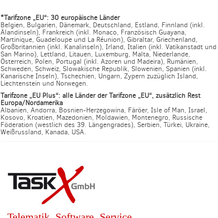
*Tarifzone „EU“: 30 europäische Länder
Belgien, Bulgarien, Dänemark, Deutschland, Estland, Finnland (inkl.
Älandinseln), Frankreich (inkl. Monaco, Französisch Guayana,
Martinique, Guadeloupe und La Réunion), Gibraltar, Griechenland,
Großbritannien (inkl. Kanalinseln), Irland, Italien (inkl. Vatikanstadt und
San Marino), Lettland, Litauen, Luxemburg, Malta, Niederlande,
Österreich, Polen, Portugal (inkl. Azoren und Madeira), Rumänien,
Schweden, Schweiz, Slowakische Republik, Slowenien, Spanien (inkl.
Kanarische Inseln), Tschechien, Ungarn, Zypern zuzüglich Island,
Liechtenstein und Norwegen.
Tarifzone „EU Plus“: alle Länder der Tarifzone „EU“, zusätzlich Rest
Europa/Nordamerika
Albanien, Andorra, Bosnien-Herzegowina, Färöer, Isle of Man, Israel,
Kosovo, Kroatien, Mazedonien, Moldawien, Montenegro, Russische
Föderation (westlich des 39. Längengrades), Serbien, Türkei, Ukraine,
Weißrussland, Kanada, USA.
Telematik. Software. Service.