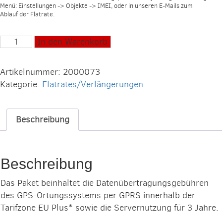
Menü: Einstellungen -> Objekte -> IMEI, oder in unseren E-Mails zum
Ablauf der Flatrate.
M2M
In den Warenkorb
Paket
Flatrate
Artikelnummer:
2000073
EU
Kategorie:
Flatrates/Verlängerungen
Plus
für
3
Beschreibung
Jahre
Menge
Beschreibung
Das Paket beinhaltet die Datenübertragungsgebühren
des GPS-Ortungssystems per GPRS innerhalb der
Tarifzone EU Plus* sowie die Servernutzung für 3 Jahre.