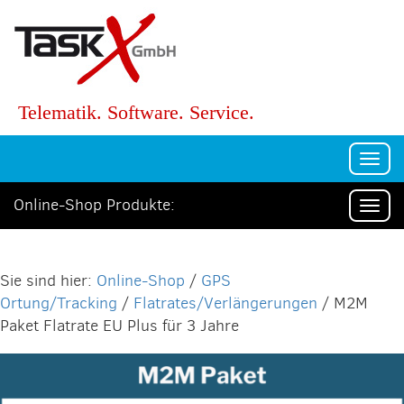
Telematik. Software. Service.
Togg
navi
Online-Shop Produkte:
Togg
navi
Online-Shop
/
GPS
Ortung/Tracking
/
Flatrates/Verlängerungen
/ M2M
Paket Flatrate EU Plus für 3 Jahre