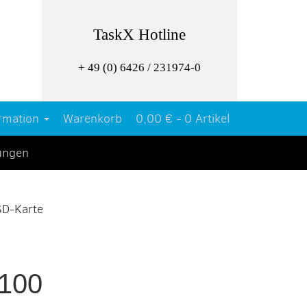
TaskX Hotline
+ 49 (0) 6426 / 231974-0
rmation
Warenkorb
0,00 € -
0 Artikel
tungen
SD-Karte
 100