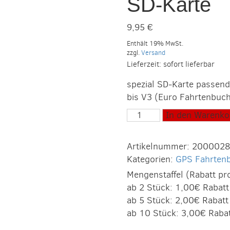
SD-Karte
9,95
€
Enthält 19% MwSt.
zzgl.
Versand
Lieferzeit: sofort lieferbar
spezial SD-Karte passen
bis V3 (Euro Fahrtenbuc
TaskX
In den Warenko
Log
100
Artikelnummer:
2000028
SD-
Kategorien:
GPS Fahrten
Karte
Mengenstaffel (Rabatt pr
Menge
ab 2 Stück: 1,00€ Rabatt
ab 5 Stück: 2,00€ Rabatt
ab 10 Stück: 3,00€ Raba