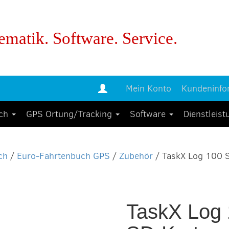
ematik. Software. Service.
Mein Konto
Kundeninfo
uch
GPS Ortung/Tracking
Software
Dienstleis
ch
/
Euro-Fahrtenbuch GPS
/
Zubehör
/ TaskX Log 100 
TaskX Log