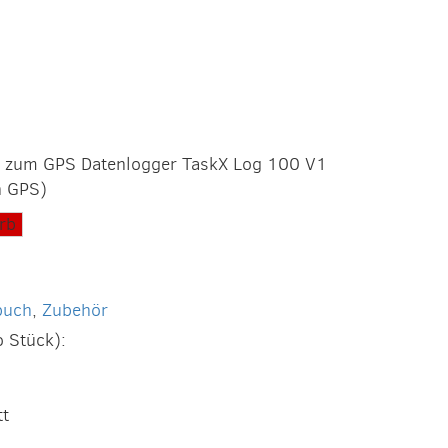
d zum GPS Datenlogger TaskX Log 100 V1
h GPS)
rb
buch
,
Zubehör
o Stück):
tt