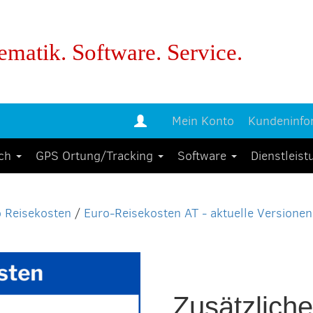
ematik. Software. Service.
Mein Konto
Kundeninfo
uch
GPS Ortung/Tracking
Software
Dienstleis
 Reisekosten
/
Euro-Reisekosten AT - aktuelle Versionen
Zusätzliche