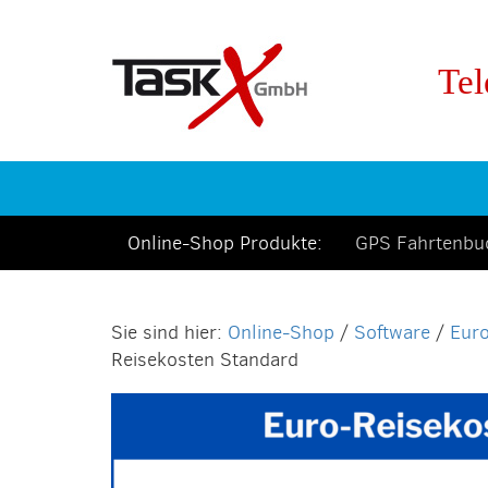
Tel
Online-Shop Produkte:
GPS Fahrtenb
Online-Shop
/
Software
/
Euro
Reisekosten Standard