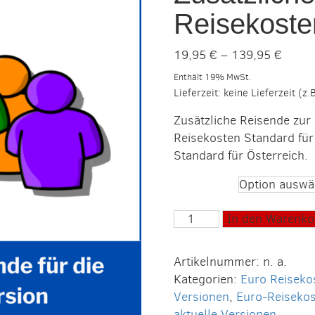
Reisekoste
Preis
19,95
€
–
139,95
€
19,95
Enthält 19% MwSt.
bis
Lieferzeit: keine Lieferzeit (z
139,9
Zusätzliche Reisende zur 
Reisekosten Standard fü
Standard für Österreich.
Reisende
Zusätzliche
In den Warenko
Reisende
für
Artikelnummer:
n. a.
Euro-
Kategorien:
Euro Reiseko
Reisekosten
Versionen
,
Euro-Reiseko
Standard
aktuelle Versionen