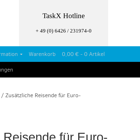
TaskX Hotline
+ 49 (0) 6426 / 231974-0
rmation
Warenkorb
0,00 € -
0 Artikel
tungen
/ Zusätzliche Reisende für Euro-
 Reisende für Euro-