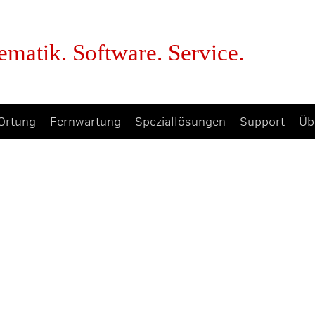
ematik. Software. Service.
Ortung
Fernwartung
Speziallösungen
Support
Üb