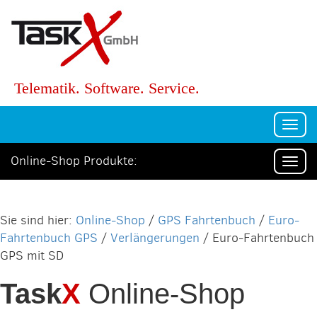
Telematik. Software. Service.
Togg
navi
Online-Shop Produkte:
Togg
navi
Online-Shop
/
GPS Fahrtenbuch
/
Euro-
Fahrtenbuch GPS
/
Verlängerungen
/ Euro-Fahrtenbuch
GPS mit SD
Task
X
Online-Shop