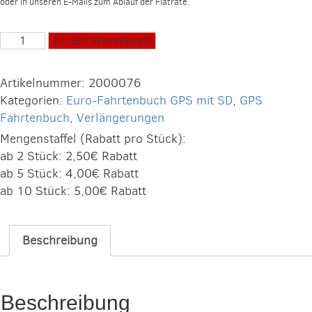
oder in unseren E-Mails zum Ablauf der Flatrate.
Euro-
In den Warenkorb
Fahrtenbuch
GPS
Artikelnummer:
2000076
Verlängerung
Kategorien:
Euro-Fahrtenbuch GPS mit SD
,
GPS
2
Fahrtenbuch
,
Verlängerungen
Jahre
Mengenstaffel (Rabatt pro Stück):
Menge
ab 2 Stück: 2,50€ Rabatt
ab 5 Stück: 4,00€ Rabatt
ab 10 Stück: 5,00€ Rabatt
Beschreibung
Beschreibung